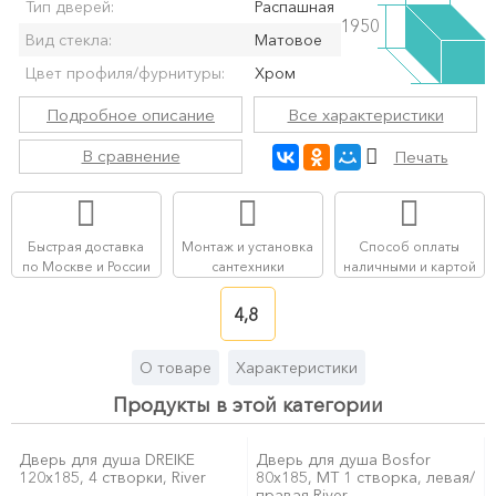
Тип дверей:
Распашная
1950
Вид стекла:
Матовое
Цвет профиля/фурнитуры:
Хром
Подробное описание
Все характеристики
В сравнение
Печать
Быстрая доставка
Монтаж и установка
Способ оплаты
по Москве и России
сантехники
наличными и картой
4,8
О товаре
Характеристики
Продукты в этой категории
Дверь для душа DREIKE
Дверь для душа Bosfor
120x185, 4 створки, River
80x185, MT 1 створка, левая/
правая River