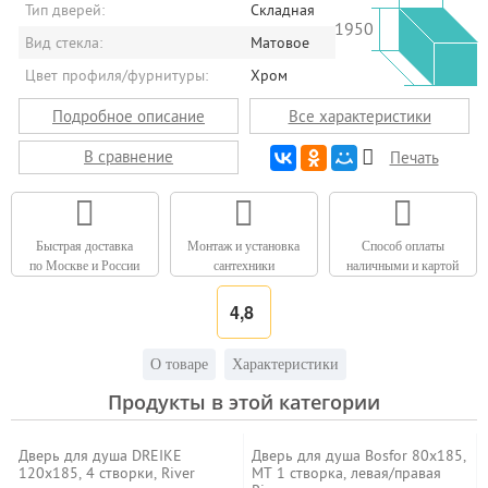
Тип дверей:
Складная
1950
Вид стекла:
Матовое
Цвет профиля/фурнитуры:
Хром
Подробное описание
Все характеристики
В сравнение
Печать
Быстрая доставка
Монтаж и установка
Способ оплаты
по Москве и России
сантехники
наличными и картой
4,8
О товаре
Характеристики
Продукты в этой категории
Дверь для душа DREIKE
Дверь для душа Bosfor 80x185,
120x185, 4 створки, River
MT 1 створка, левая/правая