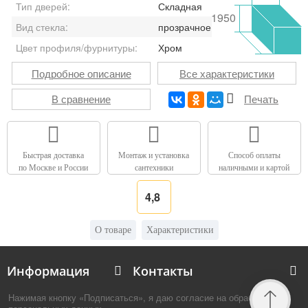
Тип дверей:
Складная
1950
Вид стекла:
прозрачное
Цвет профиля/фурнитуры:
Хром
Подробное описание
Все характеристики
В сравнение
Печать
Быстрая доставка
Монтаж и установка
Способ оплаты
по Москве и России
сантехники
наличными и картой
4,8
О товаре
Характеристики
Информация
Контакты
Нажимая кнопку «Подписаться», я даю согласие на обработку