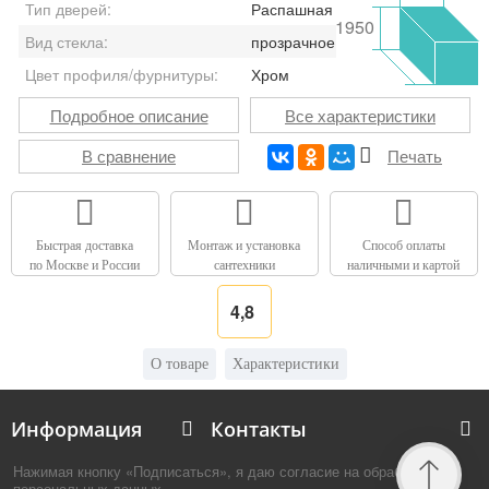
Тип дверей:
Распашная
1950
Вид стекла:
прозрачное
Цвет профиля/фурнитуры:
Хром
Подробное описание
Все характеристики
В сравнение
Печать
Быстрая доставка
Монтаж и установка
Способ оплаты
по Москве и России
сантехники
наличными и картой
4,8
О товаре
Характеристики
Информация
Контакты
Нажимая кнопку «Подписаться», я даю согласие на обработку
персональных данных.