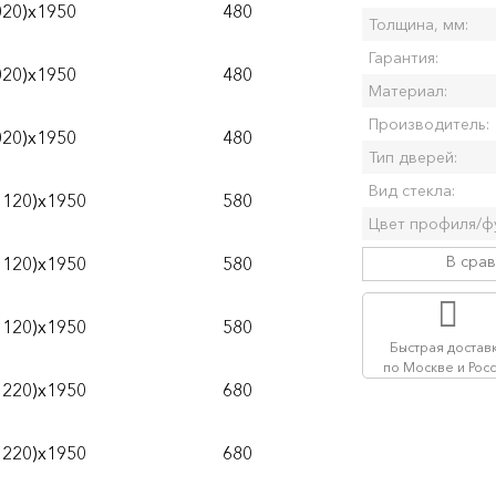
020)х1950
480
Толщина, мм:
Гарантия:
020)х1950
480
Материал:
Производитель:
020)х1950
480
Тип дверей:
Вид стекла:
1120)х1950
580
Цвет профиля/ф
В сра
1120)х1950
580
1120)х1950
580
Быстрая достав
по Москве и Рос
1220)х1950
680
1220)х1950
680