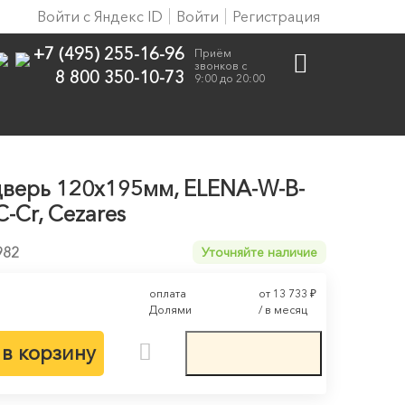
Войти с Яндекс ID
Войти
Регистрация
+7 (495) 255-16-96
Приём
звонков с
8 800 350-10-73
9:00 до 20:00
верь 120х195мм, ELENA-W-B-
-Cr, Cezares
982
Уточняйте наличие
оплата
от 13 733
₽
Долями
/ в месяц
в корзину