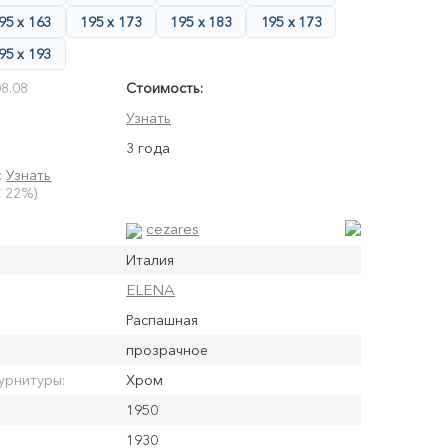
95 х 163
195 х 173
195 х 183
195 х 173
95 х 193
8.08
Стоимость:
Узнать
3 года
:
Узнать
 22%)
cezares
Италия
ELENA
Распашная
прозрачное
урнитуры:
Хром
1950
1930