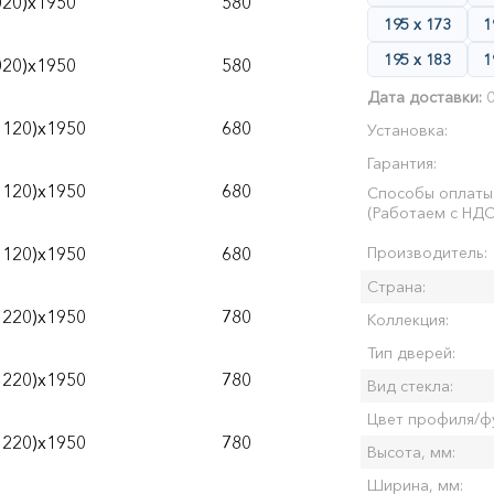
020)х1950
580
195 х 173
1
195 х 183
1
020)х1950
580
Дата доставки:
0
1120)х1950
680
Установка:
Гарантия:
1120)х1950
680
Способы оплаты
(Работаем с НДС
1120)х1950
680
Производитель:
Страна:
1220)х1950
780
Коллекция:
Тип дверей:
1220)х1950
780
Вид стекла:
Цвет профиля/ф
1220)х1950
780
Высота, мм:
Ширина, мм: