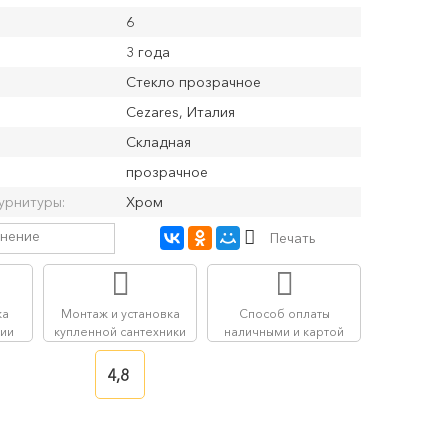
6
3 года
Стекло прозрачное
Cezares, Италия
Складная
прозрачное
урнитуры:
Хром
внение
Печать
ка
Монтаж и установка
Способ оплаты
сии
купленной сантехники
наличными и картой
4,8