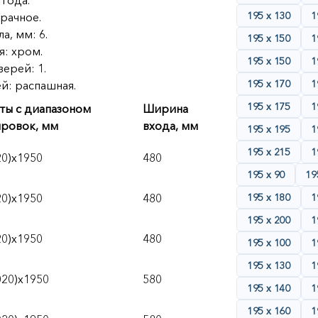
 года.
195 х 130
1
рачное.
а, мм: 6.
195 х 150
1
: хром.
195 х 150
1
ерей: 1.
195 х 170
1
й: распашная.
195 х 175
1
ты с диапазоном
Ширина
ировок, мм
входа, мм
195 х 195
1
195 х 215
1
20)х1950
480
195 х 90
19
20)х1950
480
195 х 180
1
195 х 200
1
20)х1950
480
195 х 100
1
195 х 130
1
020)х1950
580
195 х 140
1
195 х 160
1