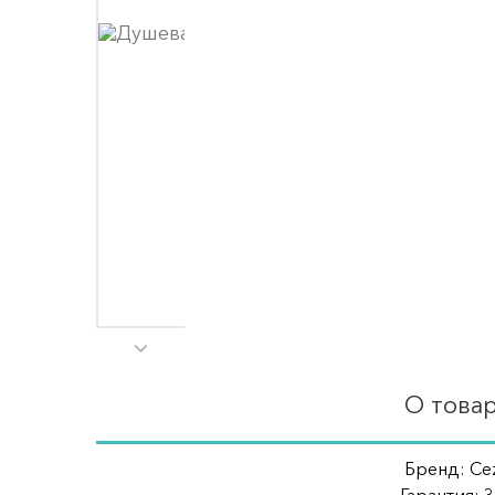
О това
Бренд: Cez