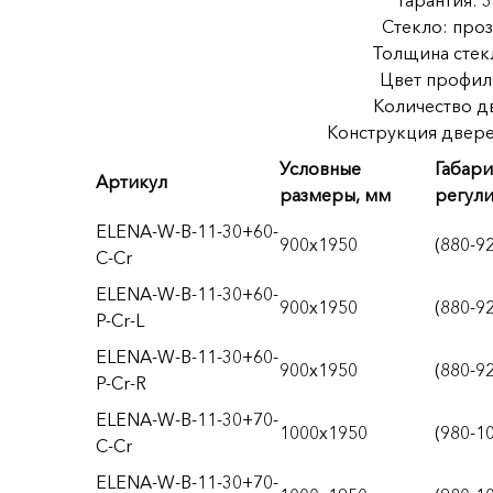
Гарантия: 3
Стекло: проз
Толщина стекл
Цвет профиля
Количество дв
Конструкция двере
Условные
Габари
Артикул
размеры, мм
регул
ELENA-W-B-11-30+60-
900x1950
(880-9
C-Cr
ELENA-W-B-11-30+60-
900x1950
(880-9
P-Cr-L
ELENA-W-B-11-30+60-
900x1950
(880-9
P-Cr-R
ELENA-W-B-11-30+70-
1000x1950
(980-1
C-Cr
ELENA-W-B-11-30+70-