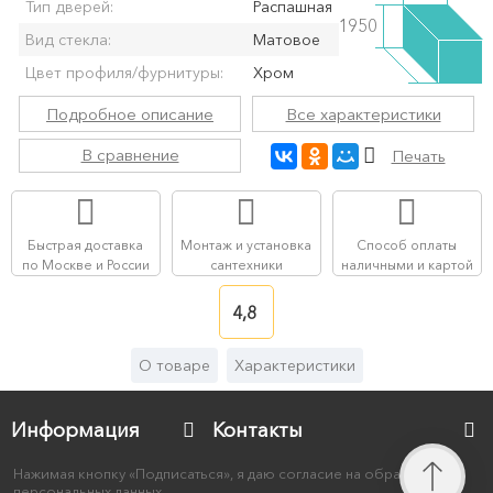
Тип дверей:
Распашная
1950
Вид стекла:
Матовое
Цвет профиля/фурнитуры:
Хром
Подробное описание
Все характеристики
В сравнение
Печать
Быстрая доставка
Монтаж и установка
Способ оплаты
по Москве и России
сантехники
наличными и картой
4,8
О товаре
Характеристики
Информация
Контакты
Нажимая кнопку «Подписаться», я даю согласие на обработку
персональных данных.